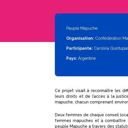
Peuple Mapuche
Organisation:
Confédération M
Participante:
Carolina Quintupa
Pays:
Argentine
Ce projet visait à reconnaître les d
leurs droits et de l’accès à la just
mapuche, chacun comprenant environ
Deux femmes de chaque conseil local 
femmes mapuches et à combattre la 
peuple Mapuche à travers des statuts