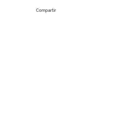
Compartir
Debut
Qui sommes nous
Nos programmes
Nouveautés
Bibliothèques
Postes vacants