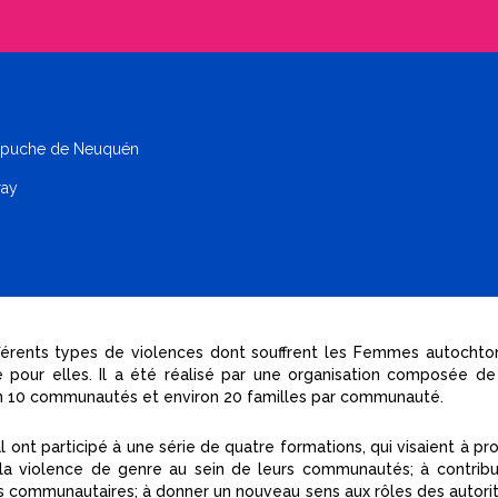
apuche de Neuquén
ray
ifférents types de violences dont souffrent les Femmes autochto
ice pour elles. Il a été réalisé par une organisation composée d
 10 communautés et environ 20 familles par communauté.
ont participé à une série de quatre formations, qui visaient à p
violence de genre au sein de leurs communautés; à contribue
 communautaires; à donner un nouveau sens aux rôles des autorit